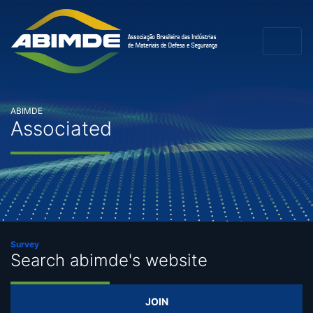
ABIMDE
Associated
Survey
Search abimde's website
JOIN